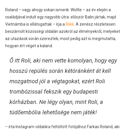
Roland – vagy ahogy sokan ismerik: Wolfie – az év elején a
családjával indult egy nagyobb útra: először Balin jártak, majd
Vietnámba is ellátogattak – írja a
Blikk
. A zenész részletesen
beszámolt közösségi oldalán azokról az élményekről, melyeket
az utazások során szereztek, most pedig azt is megmutatta,
hogyan ért véget a kaland.
Ő itt Roli, aki nem vette komolyan, hogy egy
hosszú repülés során kétóránként át kell
mozgatnod jól a végtagokat, ezért Roli
trombózissal fekszik egy budapesti
kórházban. Ne légy olyan, mint Roli, a
tüdőembólia lehetősége nem játék!
– írta Instagram-oldalára feltöltött fotójához Farkas Roland, aki