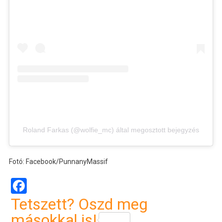
Roland Farkas (@wolfie_mc) által megosztott bejegyzés
Fotó: Facebook/PunnanyMassif
Facebook
Tetszett? Oszd meg
másokkal is!