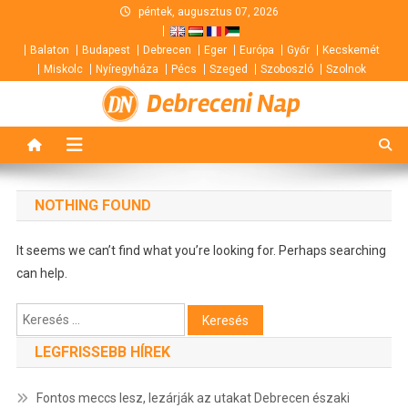
Skip
péntek, augusztus 07, 2026
to
Balaton
Budapest
Debrecen
Eger
Európa
Győr
Kecskemét
content
Miskolc
Nyíregyháza
Pécs
Szeged
Szoboszló
Szolnok
Debreceni Nap
NOTHING FOUND
It seems we can’t find what you’re looking for. Perhaps searching
can help.
Keresés:
LEGFRISSEBB HÍREK
Fontos meccs lesz, lezárják az utakat Debrecen északi