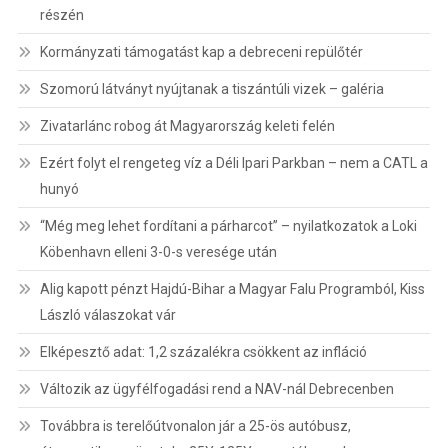
részén
Kormányzati támogatást kap a debreceni repülőtér
Szomorú látványt nyújtanak a tiszántúli vizek – galéria
Zivatarlánc robog át Magyarország keleti felén
Ezért folyt el rengeteg víz a Déli Ipari Parkban – nem a CATL a
hunyó
“Még meg lehet fordítani a párharcot” – nyilatkozatok a Loki
Köbenhavn elleni 3-0-s veresége után
Alig kapott pénzt Hajdú-Bihar a Magyar Falu Programból, Kiss
László válaszokat vár
Elképesztő adat: 1,2 százalékra csökkent az infláció
Változik az ügyfélfogadási rend a NAV-nál Debrecenben
Továbbra is terelőútvonalon jár a 25-ös autóbusz,