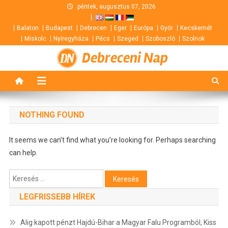
Skip
péntek, augusztus 07, 2026
to
Balaton
Budapest
Debrecen
Eger
Európa
Győr
Kecskemét
content
Miskolc
Nyíregyháza
Pécs
Szeged
Szoboszló
Szolnok
Debreceni Nap
NOTHING FOUND
It seems we can’t find what you’re looking for. Perhaps searching
can help.
Keresés:
LEGFRISSEBB HÍREK
Alig kapott pénzt Hajdú-Bihar a Magyar Falu Programból, Kiss