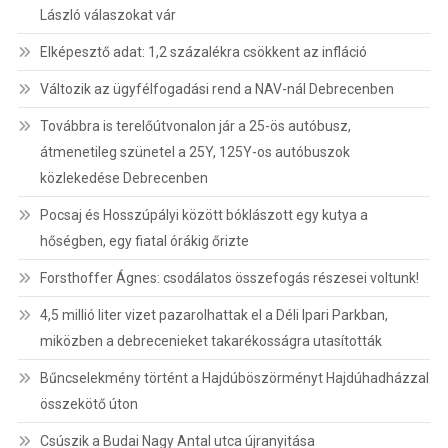
László válaszokat vár
Elképesztő adat: 1,2 százalékra csökkent az infláció
Változik az ügyfélfogadási rend a NAV-nál Debrecenben
Továbbra is terelőútvonalon jár a 25-ös autóbusz,
átmenetileg szünetel a 25Y, 125Y-os autóbuszok
közlekedése Debrecenben
Pocsaj és Hosszúpályi között bóklászott egy kutya a
hőségben, egy fiatal órákig őrizte
Forsthoffer Ágnes: csodálatos összefogás részesei voltunk!
4,5 millió liter vizet pazarolhattak el a Déli Ipari Parkban,
miközben a debrecenieket takarékosságra utasították
Bűncselekmény történt a Hajdúböszörményt Hajdúhadházzal
összekötő úton
Csúszik a Budai Nagy Antal utca újranyitása