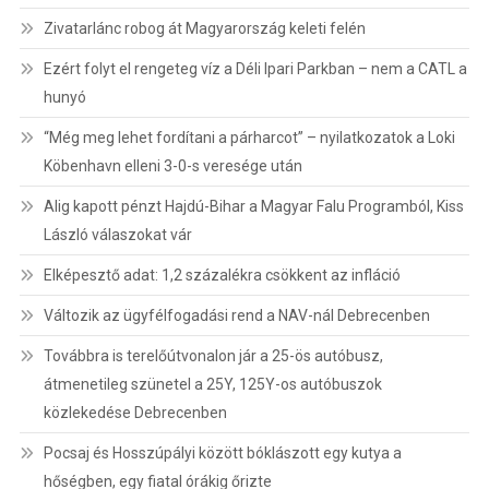
Zivatarlánc robog át Magyarország keleti felén
Ezért folyt el rengeteg víz a Déli Ipari Parkban – nem a CATL a
hunyó
“Még meg lehet fordítani a párharcot” – nyilatkozatok a Loki
Köbenhavn elleni 3-0-s veresége után
Alig kapott pénzt Hajdú-Bihar a Magyar Falu Programból, Kiss
László válaszokat vár
Elképesztő adat: 1,2 százalékra csökkent az infláció
Változik az ügyfélfogadási rend a NAV-nál Debrecenben
Továbbra is terelőútvonalon jár a 25-ös autóbusz,
átmenetileg szünetel a 25Y, 125Y-os autóbuszok
közlekedése Debrecenben
Pocsaj és Hosszúpályi között bóklászott egy kutya a
hőségben, egy fiatal órákig őrizte