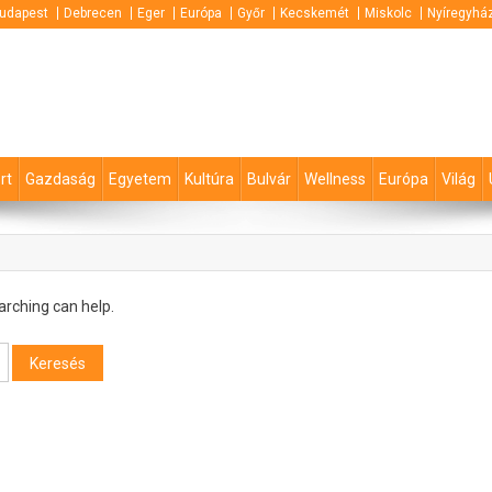
udapest
Debrecen
Eger
Európa
Győr
Kecskemét
Miskolc
Nyíregyhá
rt
Gazdaság
Egyetem
Kultúra
Bulvár
Wellness
Európa
Világ
arching can help.