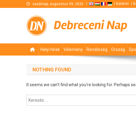
Skip
Balaton
B
vasárnap, augusztus 09, 2026
to
content
Debreceni Nap
Helyi hírek
Vélemény
Rendőrség
Ország
Spo
NOTHING FOUND
It seems we can’t find what you’re looking for. Perhaps se
Keresés: