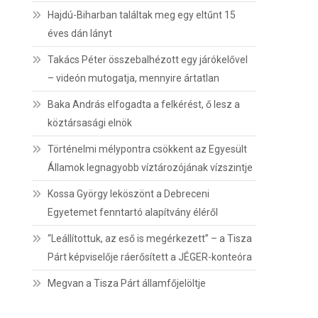
Hajdú-Biharban találtak meg egy eltűnt 15
éves dán lányt
Takács Péter összebalhézott egy járókelővel
– videón mutogatja, mennyire ártatlan
Baka András elfogadta a felkérést, ő lesz a
köztársasági elnök
Történelmi mélypontra csökkent az Egyesült
Államok legnagyobb víztározójának vízszintje
Kossa György leköszönt a Debreceni
Egyetemet fenntartó alapítvány éléről
“Leállítottuk, az eső is megérkezett” – a Tisza
Párt képviselője ráerősített a JÉGER-konteóra
Megvan a Tisza Párt államfőjelöltje