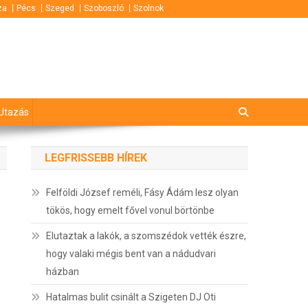
za
Pécs
Szeged
Szoboszló
Szolnok
Utazás
LEGFRISSEBB HÍREK
Felföldi József reméli, Fásy Ádám lesz olyan
tökös, hogy emelt fővel vonul börtönbe
Elutaztak a lakók, a szomszédok vették észre,
hogy valaki mégis bent van a nádudvari
házban
Hatalmas bulit csinált a Szigeten DJ Oti