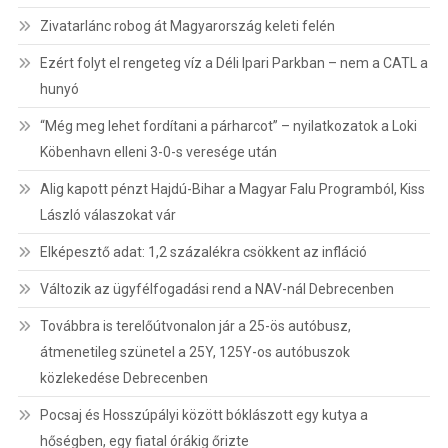
Zivatarlánc robog át Magyarország keleti felén
Ezért folyt el rengeteg víz a Déli Ipari Parkban – nem a CATL a
hunyó
“Még meg lehet fordítani a párharcot” – nyilatkozatok a Loki
Köbenhavn elleni 3-0-s veresége után
Alig kapott pénzt Hajdú-Bihar a Magyar Falu Programból, Kiss
László válaszokat vár
Elképesztő adat: 1,2 százalékra csökkent az infláció
Változik az ügyfélfogadási rend a NAV-nál Debrecenben
Továbbra is terelőútvonalon jár a 25-ös autóbusz,
átmenetileg szünetel a 25Y, 125Y-os autóbuszok
közlekedése Debrecenben
Pocsaj és Hosszúpályi között bóklászott egy kutya a
hőségben, egy fiatal órákig őrizte