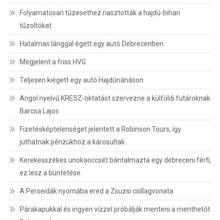
Folyamatosan tűzesethez riasztották a hajdú-bihari
tűzoltókat
Hatalmas lánggal égett egy autó Debrecenben
Megjelent a friss HVG
Teljesen kiégett egy autó Hajdúnánáson
Angol nyelvű KRESZ-oktatást szervezne a külföldi futároknak
Barcsa Lajos
Fizetésképtelenséget jelentett a Robinson Tours, így
juthatnak pénzükhöz a károsultak
Kerekesszékes unokaöccsét bántalmazta egy debreceni férfi,
ez lesz a büntetése
A Perseidák nyomába ered a Zsuzsi csillagvonata
Párakapukkal és ingyen vízzel próbálják menteni a menthetőt