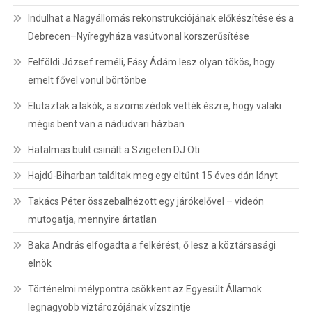
Indulhat a Nagyállomás rekonstrukciójának előkészítése és a
Debrecen–Nyíregyháza vasútvonal korszerűsítése
Felföldi József reméli, Fásy Ádám lesz olyan tökös, hogy
emelt fővel vonul börtönbe
Elutaztak a lakók, a szomszédok vették észre, hogy valaki
mégis bent van a nádudvari házban
Hatalmas bulit csinált a Szigeten DJ Oti
Hajdú-Biharban találtak meg egy eltűnt 15 éves dán lányt
Takács Péter összebalhézott egy járókelővel – videón
mutogatja, mennyire ártatlan
Baka András elfogadta a felkérést, ő lesz a köztársasági
elnök
Történelmi mélypontra csökkent az Egyesült Államok
legnagyobb víztározójának vízszintje