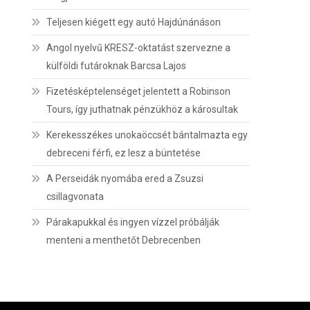
Teljesen kiégett egy autó Hajdúnánáson
Angol nyelvű KRESZ-oktatást szervezne a
külföldi futároknak Barcsa Lajos
Fizetésképtelenséget jelentett a Robinson
Tours, így juthatnak pénzükhöz a károsultak
Kerekesszékes unokaöccsét bántalmazta egy
debreceni férfi, ez lesz a büntetése
A Perseidák nyomába ered a Zsuzsi
csillagvonata
Párakapukkal és ingyen vízzel próbálják
menteni a menthetőt Debrecenben