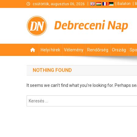
Skip
Balaton
B
csütörtök, augusztus 06, 2026
to
content
Debreceni Nap
Helyi hírek
Vélemény
Rendőrség
Ország
Spo
NOTHING FOUND
It seems we can’t find what you’re looking for. Perhaps se
Keresés: