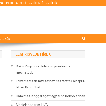
za
Pécs
Szeged
Szoboszló
Szolnok
Utazás
LEGFRISSEBB HÍREK
Dukai Regina születésnapjánál nincs
meghatóbb
Folyamatosan tűzesethez riasztották a hajdú-
bihari tűzoltókat
Hatalmas lánggal égett egy autó Debrecenben
Megjelent a friss HVG