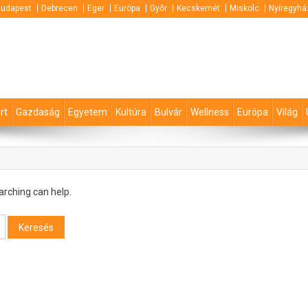
udapest
Debrecen
Eger
Európa
Győr
Kecskemét
Miskolc
Nyíregyhá
rt
Gazdaság
Egyetem
Kultúra
Bulvár
Wellness
Európa
Világ
arching can help.