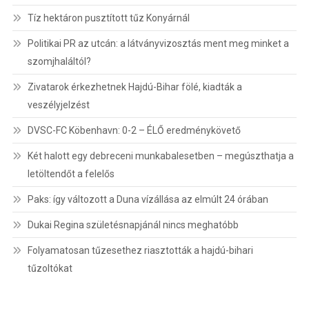
Tíz hektáron pusztított tűz Konyárnál
Politikai PR az utcán: a látványvizosztás ment meg minket a
szomjhaláltól?
Zivatarok érkezhetnek Hajdú-Bihar fölé, kiadták a
veszélyjelzést
DVSC-FC Köbenhavn: 0-2 – ÉLŐ eredménykövető
Két halott egy debreceni munkabalesetben – megúszthatja a
letöltendőt a felelős
Paks: így változott a Duna vízállása az elmúlt 24 órában
Dukai Regina születésnapjánál nincs meghatóbb
Folyamatosan tűzesethez riasztották a hajdú-bihari
tűzoltókat