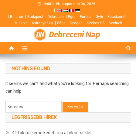
Skip
csütörtök, augusztus 06, 2026
to
Balaton
Budapest
Debrecen
Eger
Európa
Győr
Kecskemét
content
Miskolc
Nyíregyháza
Pécs
Szeged
Szoboszló
Szolnok
Debreceni Nap
NOTHING FOUND
It seems we can’t find what you’re looking for. Perhaps searching
can help.
Keresés:
LEGFRISSEBB HÍREK
41 fok fölé emelkedett ma a hőmérséklet