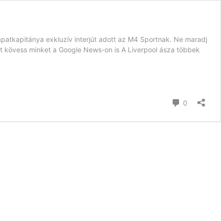
apatkapitánya exkluzív interjút adott az M4 Sportnak. Ne maradj
t kövess minket a Google News-on is A Liverpool ásza többek
hozzászól
0