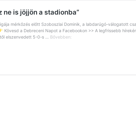
 ne is jöjjön a stadionba”
igája mérkőzés előtt Szoboszlai Dominik, a labdarúgó-válogatott cs
Kövesd a Debreceni Napot a Facebookon >> A legfrissebb hírekér
Szoboszlai:
ktől elszenvedett 5-0-s …
Bővebben:
“Aki
nem
így
gondolkozik,
az
ne
is
jöjjön
a
stadionba”