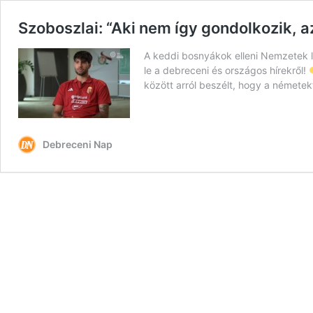
Szoboszlai: “Aki nem így gondolkozik, az
A keddi bosnyákok elleni Nemzetek l
le a debreceni és országos hírekről!
között arról beszélt, hogy a némete
Debreceni Nap