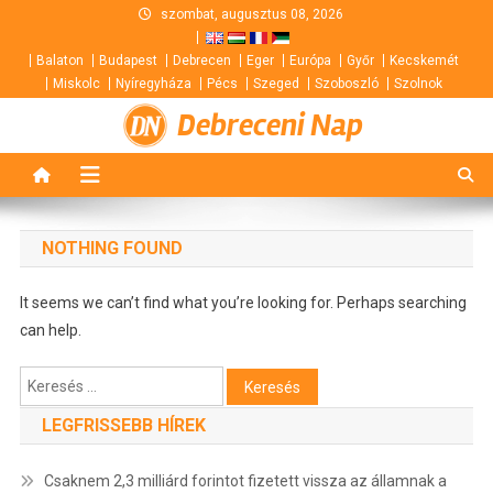
Skip
szombat, augusztus 08, 2026
to
Balaton
Budapest
Debrecen
Eger
Európa
Győr
Kecskemét
content
Miskolc
Nyíregyháza
Pécs
Szeged
Szoboszló
Szolnok
Debreceni Nap
NOTHING FOUND
It seems we can’t find what you’re looking for. Perhaps searching
can help.
Keresés:
LEGFRISSEBB HÍREK
Csaknem 2,3 milliárd forintot fizetett vissza az államnak a