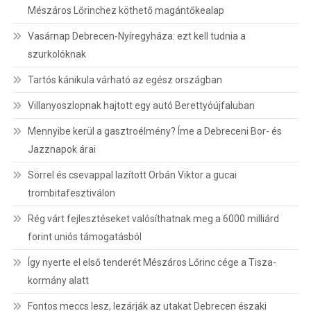
Mészáros Lőrinchez köthető magántőkealap
Vasárnap Debrecen-Nyíregyháza: ezt kell tudnia a
szurkolóknak
Tartós kánikula várható az egész országban
Villanyoszlopnak hajtott egy autó Berettyóújfaluban
Mennyibe kerül a gasztroélmény? Íme a Debreceni Bor- és
Jazznapok árai
Sörrel és csevappal lazított Orbán Viktor a gucai
trombitafesztiválon
Rég várt fejlesztéseket valósíthatnak meg a 6000 milliárd
forint uniós támogatásból
Így nyerte el első tenderét Mészáros Lőrinc cége a Tisza-
kormány alatt
Fontos meccs lesz, lezárják az utakat Debrecen északi