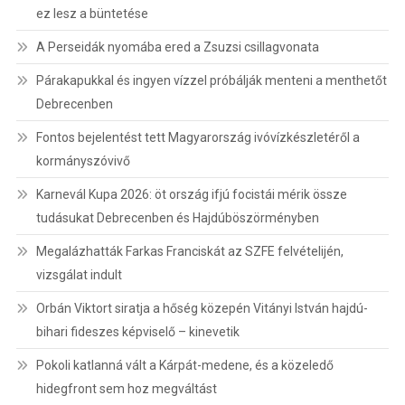
ez lesz a büntetése
A Perseidák nyomába ered a Zsuzsi csillagvonata
Párakapukkal és ingyen vízzel próbálják menteni a menthetőt
Debrecenben
Fontos bejelentést tett Magyarország ivóvízkészletéről a
kormányszóvivő
Karnevál Kupa 2026: öt ország ifjú focistái mérik össze
tudásukat Debrecenben és Hajdúböszörményben
Megalázhatták Farkas Franciskát az SZFE felvételijén,
vizsgálat indult
Orbán Viktort siratja a hőség közepén Vitányi István hajdú-
bihari fideszes képviselő – kinevetik
Pokoli katlanná vált a Kárpát-medene, és a közeledő
hidegfront sem hoz megváltást