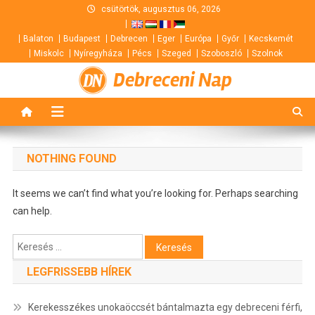
Skip
csütörtök, augusztus 06, 2026
to
Balaton
Budapest
Debrecen
Eger
Európa
Győr
Kecskemét
content
Miskolc
Nyíregyháza
Pécs
Szeged
Szoboszló
Szolnok
Debreceni Nap
NOTHING FOUND
It seems we can’t find what you’re looking for. Perhaps searching
can help.
Keresés:
LEGFRISSEBB HÍREK
Kerekesszékes unokaöccsét bántalmazta egy debreceni férfi,