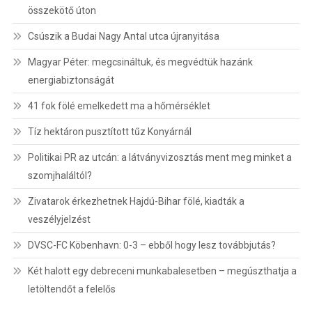
összekötő úton
Csúszik a Budai Nagy Antal utca újranyitása
Magyar Péter: megcsináltuk, és megvédtük hazánk
energiabiztonságát
41 fok fölé emelkedett ma a hőmérséklet
Tíz hektáron pusztított tűz Konyárnál
Politikai PR az utcán: a látványvizosztás ment meg minket a
szomjhaláltól?
Zivatarok érkezhetnek Hajdú-Bihar fölé, kiadták a
veszélyjelzést
DVSC-FC Köbenhavn: 0-3 – ebből hogy lesz továbbjutás?
Két halott egy debreceni munkabalesetben – megúszthatja a
letöltendőt a felelős