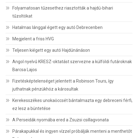
Folyamatosan tűzesethez riasztották a hajdú-bihari
tűzoltókat
Hatalmas lánggal égett egy autó Debrecenben
Megjelent a friss HVG
Teljesen kiégett egy autó Hajdúnánáson
Angol nyelvű KRESZ-oktatást szervezne a külföldi futároknak
Barcsa Lajos
Fizetésképtelenséget jelentett a Robinson Tours, így
juthatnak pénzükhöz a károsultak
Kerekesszékes unokaöccsét bántalmazta egy debreceni férfi,
ez lesz a büntetése
A Perseidák nyomába ered a Zsuzsi csillagvonata
Párakapukkal és ingyen vízzel próbálják menteni a menthetőt