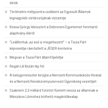
elnök
Történelmi mélypontra csökkent az Egyesült Államok
legnagyobb víztározójának vízszintje
Kossa György leköszönt a Debreceni Egyetemet fenntartó
alapítvány éléről
“Leállítottuk, az eső is megérkezett” – a Tisza Párt
képviselője ráerősített a JÉGER-konteóra
Megvan a Tisza Párt államfőjelöltje
Regán Lili Ibizán lép fel
A belügyminiszter kirúgta a Nemzeti Kommunikációs Hivatal
és a Nemzeti Rendezvényszervező Ügynökség vezetőjét
Csaknem 2,3 milliárd forintot fizetett vissza az államnak a
Mészáros Lőrinchez köthető magántőkealap