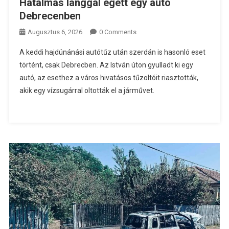
Hatalmas lánggal égett egy autó
Debrecenben
Augusztus 6, 2026
0 Comments
A keddi hajdúnánási autótűz után szerdán is hasonló eset
történt, csak Debrecben. Az István úton gyulladt ki egy
autó, az esethez a város hivatásos tűzoltóit riasztották,
akik egy vízsugárral oltották el a járművet.