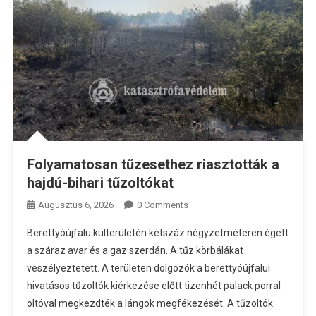
Folyamatosan tűzesethez riasztották a
hajdú-bihari tűzoltókat
Augusztus 6, 2026
0 Comments
Berettyóújfalu külterületén kétszáz négyzetméteren égett
a száraz avar és a gaz szerdán. A tűz körbálákat
veszélyeztetett. A területen dolgozók a berettyóújfalui
hivatásos tűzoltók kiérkezése előtt tizenhét palack porral
oltóval megkezdték a lángok megfékezését. A tűzoltók