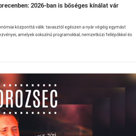
ebrecenben: 2026-ban is bőséges kínálat vár
onómiai központtá válik: tavasztól egészen a nyár végéig egymást
dezvényei, amelyek sokszínű programokkal, nemzetközi fellépőkkel és