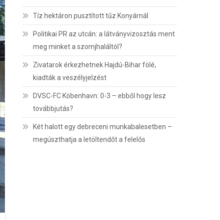
Tíz hektáron pusztított tűz Konyárnál
Politikai PR az utcán: a látványvizosztás ment
meg minket a szomjhaláltól?
Zivatarok érkezhetnek Hajdú-Bihar fölé,
kiadták a veszélyjelzést
DVSC-FC Köbenhavn: 0-3 – ebből hogy lesz
továbbjutás?
Két halott egy debreceni munkabalesetben –
megúszthatja a letöltendőt a felelős