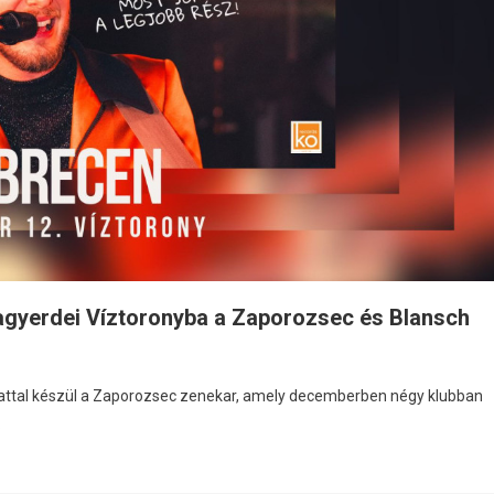
agyerdei Víztoronyba a Zaporozsec és Blansch
zattal készül a Zaporozsec zenekar, amely decemberben négy klubban
.