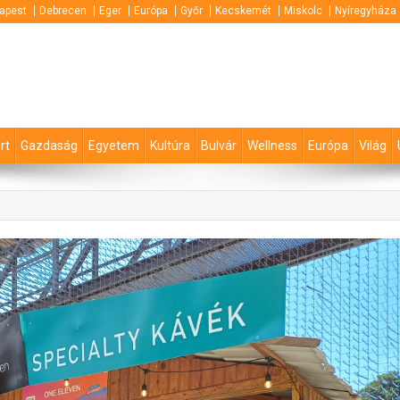
apest
Debrecen
Eger
Európa
Győr
Kecskemét
Miskolc
Nyíregyháza
rt
Gazdaság
Egyetem
Kultúra
Bulvár
Wellness
Európa
Világ