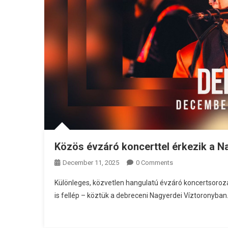
Közös évzáró koncerttel érkezik a N
December 11, 2025
0 Comments
Különleges, közvetlen hangulatú évzáró koncertsoro
is fellép – köztük a debreceni Nagyerdei Víztoronyban