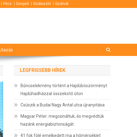
Pécs
Szeged
Szoboszló
Szolnok
Utazás
LEGFRISSEBB HÍREK
Bűncselekmény történt a Hajdúböszörményt
Hajdúhadházzal összekötő úton
Csúszik a Budai Nagy Antal utca újranyitása
Magyar Péter: megcsináltuk, és megvédtük
hazánk energiabiztonságát
41 fok fölé emelkedett ma a hőmérséklet