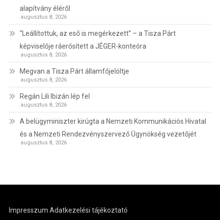
alapítvány éléről
augusztus 8, 2026
“Leállítottuk, az eső is megérkezett” – a Tisza Párt
képviselője ráerősített a JÉGER-konteóra
augusztus 8, 2026
Megvan a Tisza Párt államfőjelöltje
augusztus 8, 2026
Regán Lili Ibizán lép fel
augusztus 8, 2026
A belügyminiszter kirúgta a Nemzeti Kommunikációs Hivatal
és a Nemzeti Rendezvényszervező Ügynökség vezetőjét
augusztus 8, 2026
Impresszum
Adatkezelési tájékoztató