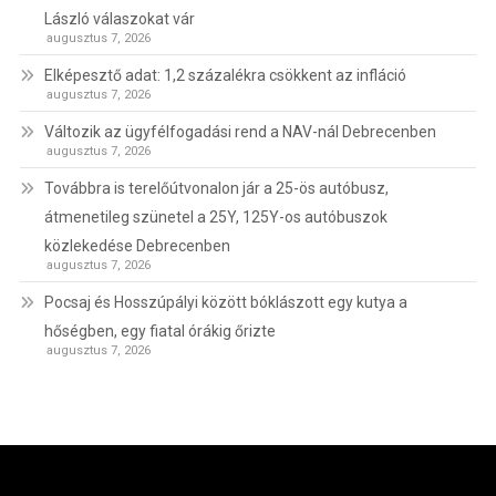
László válaszokat vár
augusztus 7, 2026
Elképesztő adat: 1,2 százalékra csökkent az infláció
augusztus 7, 2026
Változik az ügyfélfogadási rend a NAV-nál Debrecenben
augusztus 7, 2026
Továbbra is terelőútvonalon jár a 25-ös autóbusz,
átmenetileg szünetel a 25Y, 125Y-os autóbuszok
közlekedése Debrecenben
augusztus 7, 2026
Pocsaj és Hosszúpályi között bóklászott egy kutya a
hőségben, egy fiatal órákig őrizte
augusztus 7, 2026