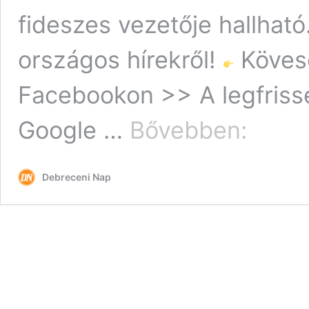
fideszes vezetője hallható
országos hírekről!
Kövesd
Facebookon >> A legfriss
“Ukrajna,
Google …
Bővebben:
Brüsszel,
háború”
–
Debreceni Nap
ez
jutott
eszébe
Barcsa
Lajosnak
a
leleplező
hangfelvétel
kapcsán