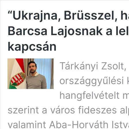
“Ukrajna, Brüsszel, 
Barcsa Lajosnak a le
kapcsán
Tárkányi Zsolt,
országgyűlési k
hangfelvételt m
szerint a város fideszes a
valamint Aba-Horváth Ist