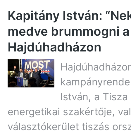
Kapitány István: “N
medve brummogni a f
Hajdúhadházon
Hajdúhadházon,
kampányrendez
István, a Tisza
energetikai szakértője, va
választókerület tiszás ors