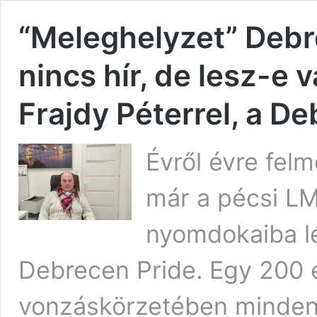
“Meleghelyzet” Debr
nincs hír, de lesz-e 
Frajdy Péterrel, a D
Évről évre fel
már a pécsi L
nyomdokaiba lé
Debrecen Pride. Egy 200 
vonzáskörzetében minden 