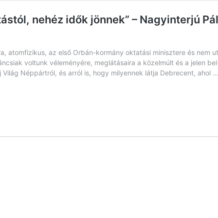
stól, nehéz idők jönnek” – Nagyinterjú Páli
ra, atomfizikus, az első Orbán-kormány oktatási minisztere és nem
csiak voltunk véleményére, meglátásaira a közelmúlt és a jelen bel- 
 Világ Néppártról, és arról is, hogy milyennek látja Debrecent, ahol 