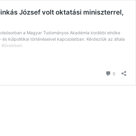
nkás József volt oktatási miniszterrel,
 utolsósorban a Magyar Tudományos Akadémia korábbi elnöke
és külpolitikai történéseivel kapcsolatban. Kérdeztük az általa
“Az
…
Bővebben:
emberek
félnek
a
véleménynyilvánítástól,
hozzászól
0
nehéz
idők
jönnek”
–
Nagyinterjú
Pálinkás
József
volt
oktatási
miniszterrel,