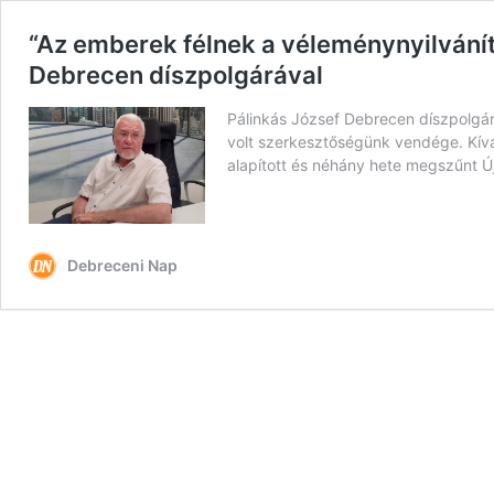
“Az emberek félnek a véleménynyilvánítá
Debrecen díszpolgárával
Pálinkás József Debrecen díszpolgá
volt szerkesztőségünk vendége. Kíván
alapított és néhány hete megszűnt Új
Debreceni Nap