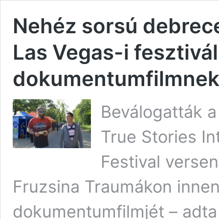
Nehéz sorsú debrecen
Las Vegas-i fesztivá
dokumentumfilmne
Beválogatták a
True Stories In
Festival verse
Fruzsina Traumákon innen
dokumentumfilmjét – adta 