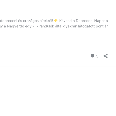
a debreceni és országos hírekről!
Kövesd a Debreceni Napot a
 a Nagyerdő egyik, kirándulók által gyakran látogatott pontján
hozzászól
5