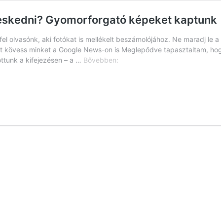
meskedni? Gyomorforgató képeket kaptunk
fel olvasónk, aki fotókat is mellékelt beszámolójához. Ne maradj le 
t kövess minket a Google News-on is Meglepődve tapasztaltam, hogy
Fél
ottunk a kifejezésen – a …
Bővebben:
Debrecen
a
Nagyerdőre
jár
szerelmeskedni?
Gyomorforgató
képeket
kaptunk