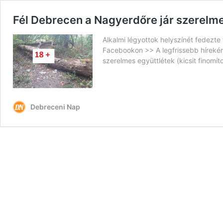
Fél Debrecen a Nagyerdőre jár szerel
Alkalmi légyottok helyszínét fedezte 
Facebookon >> A legfrissebb hírekér
szerelmes együttlétek (kicsit finomít
Debreceni Nap