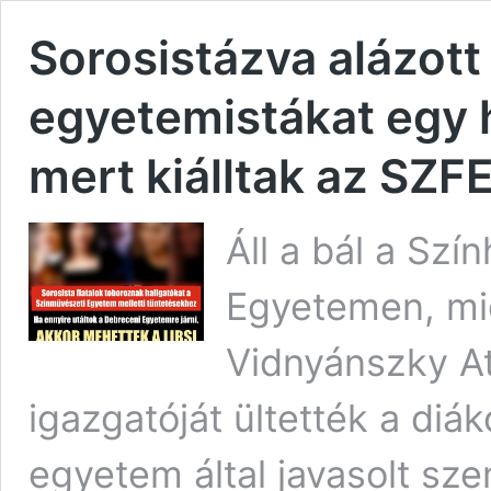
Sorosistázva alázott
egyetemistákat egy h
mert kiálltak az SZFE
Áll a bál a Szí
Egyetemen, mi
Vidnyánszky Att
igazgatóját ültették a di
egyetem által javasolt sz