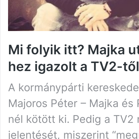
Mi folyik itt? Majka 
hez igazolt a TV2-tő
A kormánypárti kereskedel
Majoros Péter – Majka és 
nél kötött ki. Pedig a TV2
jelentését, miszerint “me